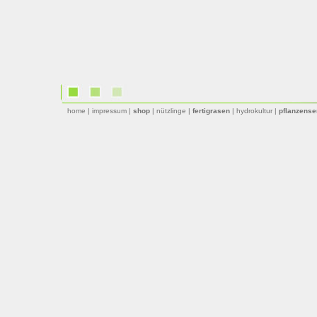
home
|
impressum
|
shop
|
nützlinge
|
fertigrasen
|
hydrokultur
|
pflanzense