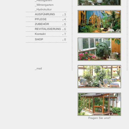
_Hausgarten
_Wintergarten
_Hydrokultur
AUSFÜHRUNG
PFLEGE
ZUBEHÖR
REVITALISIERUNG
Kontakt
SHOP
_mail
Fragen Sie uns!!