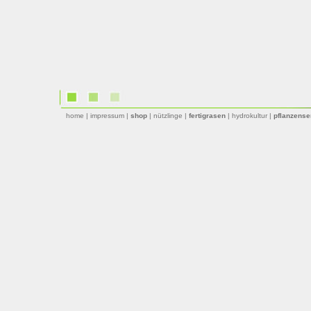
home
|
impressum
|
shop
|
nützlinge
|
fertigrasen
|
hydrokultur
|
pflanzense