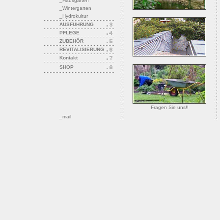
_Hausgarten
_Wintergarten
_Hydrokultur
AUSFÜHRUNG
PFLEGE
ZUBEHÖR
REVITALISIERUNG
Kontakt
SHOP
Fragen Sie uns!!
_mail